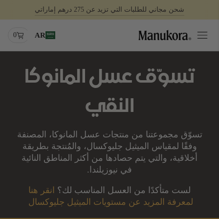
شحن مجاني للطلبات التي تزيد عن 275 درهم إماراتي
0
AR
تسوّق عسل المانوكا
النقي
تسوّق مجموعتنا من منتجات عسل المانوكا
،
المصنفة
وفقًا لمقياس
الميثيل جليوكسال
،
والمُنتجة بطريقة
أخلاقية، والتي يتم حصادها من أكثر المناطق النائية
في نيوزيلندا.
لست متأكدًا من العسل المناسب لك؟
انقر هنا
لمعرفة المزيد عن مستويات الميثيل جليوكسال