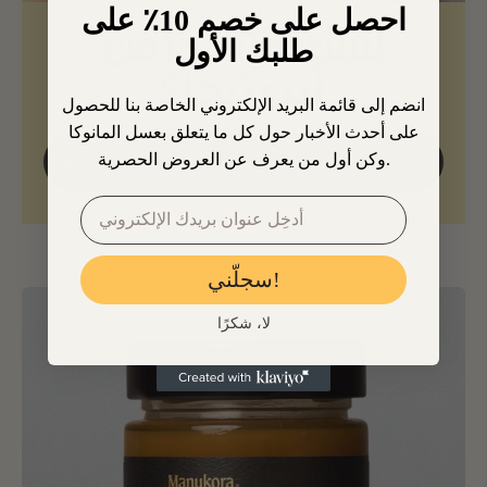
احصل على خصم 10٪ على
لست متأكدًا من
طلبك الأول
أين تبدأ؟
انضم إلى قائمة البريد الإلكتروني الخاصة بنا للحصول
على أحدث الأخبار حول كل ما يتعلق بعسل المانوكا
وكن أول من يعرف عن العروض الحصرية.
فهم مستويات MGO
سجلّني!
لا، شكرًا