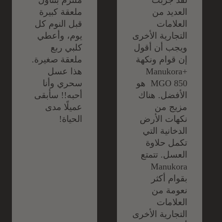
لقد جربت
ملتزم بتناول
العديد من
ملعقة كبيرة
العلامات
قبل النوم كل
التجارية الأخرى
يوم، وأعطي
ويجب أن أقول
كلبي ربع
إن قوام ونكهة
ملعقة صغيرة.
+Manukora
هذا عسل
MGO 850 هو
سحري وأنا
الأفضل. هناك
أحبه!! سأبقى
مزيج من
عميلًا مدى
نكهات الأرض
الحياة!
الدخانية التي
تكمل حلاوة
العسل. تتمتع
Manukora
بقوام أكثر
نعومة من
العلامات
التجارية الأخرى