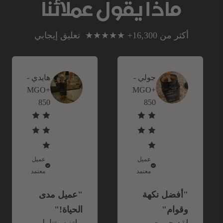
ماذا يقول عملائنا
أكثر من 16,300+ ★★★★★ تعليق إيجابي
جولي -
هايدي -
+MGO
+MGO
850
850
عميل
عميل
معتمد
معتمد
"
أفضل نكهة
"
عميل مدى
وقوام
"
الحياة!"