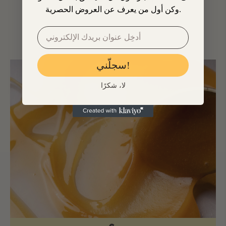
وكن أول من يعرف عن العروض الحصرية.
السعر
AED 1,399.00
العادي
سجلّني!
لا، شكرًا