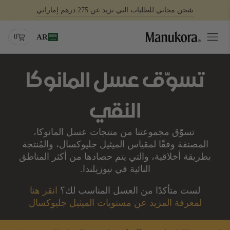
شحن مجاني للطلبات التي تزيد عن 275 درهم إماراتي
0
AR
تسوّق عسل المانوكا
النقي
تسوّق مجموعتنا من منتجات عسل المانوكا
،
المصنفة وفقًا لمقياس
الميثيل جليوكسال
،
والمُنتجة
بطريقة أخلاقية، والتي يتم حصادها من أكثر المناطق
النائية في نيوزيلندا.
لست متأكدًا من العسل المناسب لك؟
انقر هنا
لمعرفة المزيد عن مستويات الميثيل جليوكسال