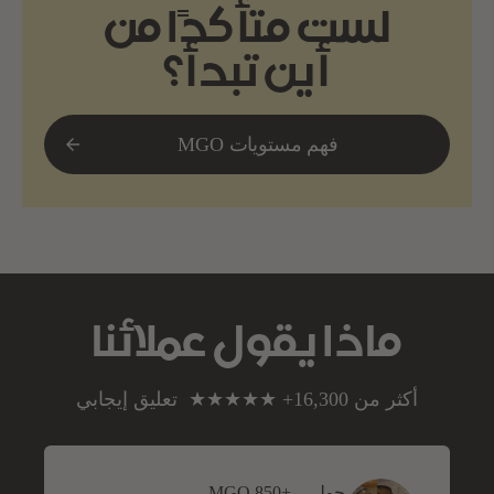
لست متأكدًا من
أين تبدأ؟
فهم مستويات MGO
ماذا يقول عملائنا
أكثر من 16,300+ ★★★★★ تعليق إيجابي
جولي - +MGO 850